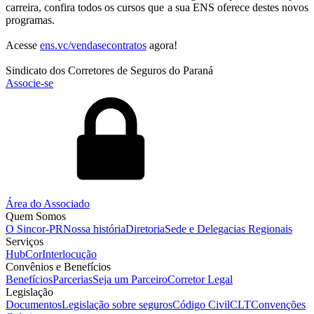
carreira, confira todos os cursos que a sua ENS oferece destes novos
programas.
Acesse
ens.vc/vendasecontratos
agora!
Sindicato dos Corretores de Seguros do Paraná
Associe-se
Área do Associado
Quem Somos
O Sincor-PR
Nossa história
Diretoria
Sede e Delegacias Regionais
Serviços
HubCor
Interlocução
Convênios e Benefícios
Benefícios
Parcerias
Seja um Parceiro
Corretor Legal
Legislação
Documentos
Legislação sobre seguros
Código Civil
CLT
Convenções