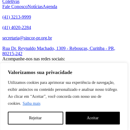
Coletivas
Fale Conosco
Notícias
Agenda
(41) 3213-9999
(41) 4020-2284
secretaria@sincor-pr.org.br
Rua Dr. Reynaldo Machado, 1309 - Rebouças, Curitiba - PR,
80215-242
Acompanhe-nos nas redes sociais:
Valorizamos sua privacidade
desenvolvido com
por Agência de Marketing Digital
Sincor-PR ©
2026
Utilizamos cookies para aprimorar sua experiência de navegação,
exibir anúncios ou conteúdo personalizado e analisar nosso tráfego.
Ao clicar em “Aceitar”, você concorda com nosso uso de
cookies.
Saiba mais
Rejeitar
Aceitar