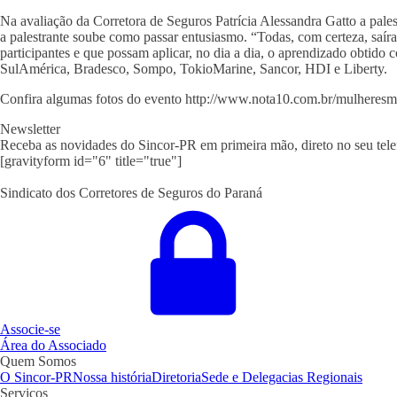
Na avaliação da Corretora de Seguros Patrícia Alessandra Gatto a pales
a palestrante soube como passar entusiasmo. “Todas, com certeza, saír
participantes e que possam aplicar, no dia a dia, o aprendizado obtido
SulAmérica, Bradesco, Sompo, TokioMarine, Sancor, HDI e Liberty.
Confira algumas fotos do evento http://www.nota10.com.br/mulheresm
Newsletter
Receba as novidades do Sincor-PR em primeira mão, direto no seu tele
[gravityform id="6" title="true"]
Sindicato dos Corretores de Seguros do Paraná
Associe-se
Área do Associado
Quem Somos
O Sincor-PR
Nossa história
Diretoria
Sede e Delegacias Regionais
Serviços