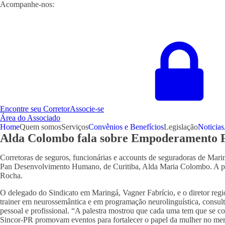
Acompanhe-nos:
Encontre seu Corretor
Associe-se
Área do Associado
Home
Quem somos
Serviços
Convênios e Benefícios
Legislação
Noticias
Alda Colombo fala sobre Empoderamento F
Corretoras de seguros, funcionárias e accounts de seguradoras de Marin
Pan Desenvolvimento Humano, de Curitiba, Alda Maria Colombo. A pal
Rocha.
O delegado do Sindicato em Maringá, Vagner Fabrício, e o diretor regi
trainer em neurossemântica e em programação neurolinguística, consult
pessoal e profissional. “A palestra mostrou que cada uma tem que se 
Sincor-PR promovam eventos para fortalecer o papel da mulher no mer