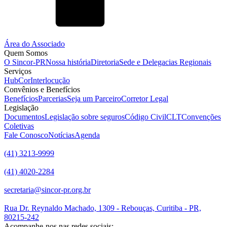
Área do Associado
Quem Somos
O Sincor-PR
Nossa história
Diretoria
Sede e Delegacias Regionais
Serviços
HubCor
Interlocução
Convênios e Benefícios
Benefícios
Parcerias
Seja um Parceiro
Corretor Legal
Legislação
Documentos
Legislação sobre seguros
Código Civil
CLT
Convenções
Coletivas
Fale Conosco
Notícias
Agenda
(41) 3213-9999
(41) 4020-2284
secretaria@sincor-pr.org.br
Rua Dr. Reynaldo Machado, 1309 - Rebouças, Curitiba - PR,
80215-242
Acompanhe-nos nas redes sociais: