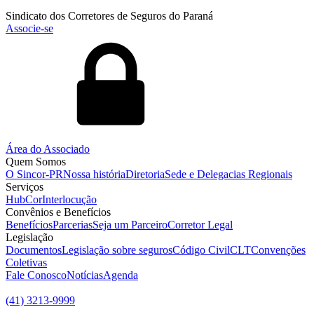
Sindicato dos Corretores de Seguros do Paraná
Associe-se
Área do Associado
Quem Somos
O Sincor-PR
Nossa história
Diretoria
Sede e Delegacias Regionais
Serviços
HubCor
Interlocução
Convênios e Benefícios
Benefícios
Parcerias
Seja um Parceiro
Corretor Legal
Legislação
Documentos
Legislação sobre seguros
Código Civil
CLT
Convenções
Coletivas
Fale Conosco
Notícias
Agenda
(41) 3213-9999