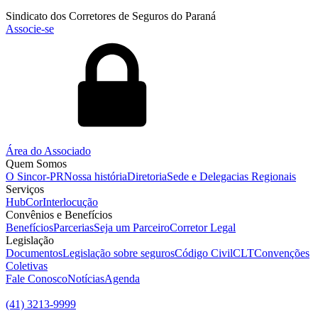
Sindicato dos Corretores de Seguros do Paraná
Associe-se
Área do Associado
Quem Somos
O Sincor-PR
Nossa história
Diretoria
Sede e Delegacias Regionais
Serviços
HubCor
Interlocução
Convênios e Benefícios
Benefícios
Parcerias
Seja um Parceiro
Corretor Legal
Legislação
Documentos
Legislação sobre seguros
Código Civil
CLT
Convenções
Coletivas
Fale Conosco
Notícias
Agenda
(41) 3213-9999