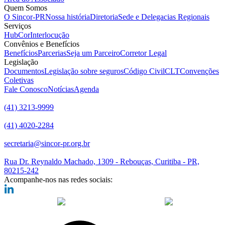
Quem Somos
O Sincor-PR
Nossa história
Diretoria
Sede e Delegacias Regionais
Serviços
HubCor
Interlocução
Convênios e Benefícios
Benefícios
Parcerias
Seja um Parceiro
Corretor Legal
Legislação
Documentos
Legislação sobre seguros
Código Civil
CLT
Convenções
Coletivas
Fale Conosco
Notícias
Agenda
(41) 3213-9999
(41) 4020-2284
secretaria@sincor-pr.org.br
Rua Dr. Reynaldo Machado, 1309 - Rebouças, Curitiba - PR,
80215-242
Acompanhe-nos nas redes sociais:
desenvolvido com
por Agência de Marketing Digital
Sincor-PR ©
2026