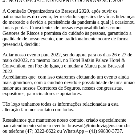
4ª. NOTA OFICIAL- ADIAMENTO DO BRASESUL 2020
A Comissão Organizadora do Brasesul 2020, após ouvir os
patrocinadores do evento, ter recebido sugestões de várias lideranças
do mercado e devido a persistência da pandemia a qual já ocasionou
tantas perdas. Conscientes de nossas responsabilidades como
Gestores de Riscos e premissa do cuidado às pessoas, garantindo a
qualidade de nosso evento, que tradicionalmente ocorre de forma
presencial, decidiu:
Adiar nosso evento para 2022, sendo agora para os dias 26 e 27 de
maio de2022, no mesmo local, no Hotel Rafain Palace Hotel &
Convention, em Foz do Iguaçu e mudar a Marca para Brasesul
2022.
Acreditamos que, com isso estaremos efetuando um evento ainda
mais grandioso, com o cuidado devido e possibilidade de uma união
maior aos nossos Corretores de Seguros, nossos congressistas,
expositores, patrocinadores e apoiadores.
Tão logo tenhamos todas as informações relacionadas a esta
alteração faremos contato com todos.
Ressaltamos que mantemos nosso contato, criado especialmente
para atendimento sobre o evento: brasesul@toindoviagens.com.br
ou telefone (47) 3322-6622 ou WhatsApp – (41) 99830-3737.