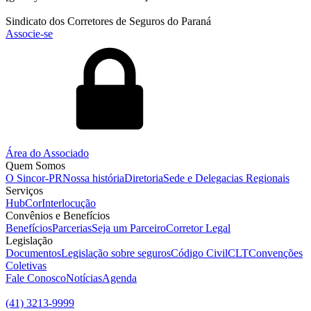
Sindicato dos Corretores de Seguros do Paraná
Associe-se
Área do Associado
Quem Somos
O Sincor-PR
Nossa história
Diretoria
Sede e Delegacias Regionais
Serviços
HubCor
Interlocução
Convênios e Benefícios
Benefícios
Parcerias
Seja um Parceiro
Corretor Legal
Legislação
Documentos
Legislação sobre seguros
Código Civil
CLT
Convenções
Coletivas
Fale Conosco
Notícias
Agenda
(41) 3213-9999