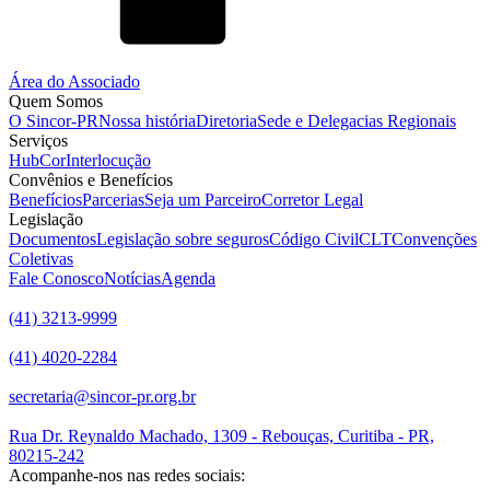
Área do Associado
Quem Somos
O Sincor-PR
Nossa história
Diretoria
Sede e Delegacias Regionais
Serviços
HubCor
Interlocução
Convênios e Benefícios
Benefícios
Parcerias
Seja um Parceiro
Corretor Legal
Legislação
Documentos
Legislação sobre seguros
Código Civil
CLT
Convenções
Coletivas
Fale Conosco
Notícias
Agenda
(41) 3213-9999
(41) 4020-2284
secretaria@sincor-pr.org.br
Rua Dr. Reynaldo Machado, 1309 - Rebouças, Curitiba - PR,
80215-242
Acompanhe-nos nas redes sociais: