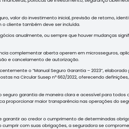
nanceiras, políticas de investimento, segurança cibernét
ro, valor do investimento inicial, previsão de retorno, ident
 o cliente também deve ser incluída.
gócios anualmente, ou sempre que houver mudanças signific
ência complementar aberta operem em microsseguros, apli
são e cancelamento de autorização.
recentemente o “Manual Seguro Garantia – 2023”, elaborad
ostas na Circular Susep nº 662/2022, oferecendo definições,
do seguro garantia de maneira clara e acessível para todos
ca proporcionar maior transparência nas operações do segur
e garantir ao credor o cumprimento de determinadas obrig
o cumprir com suas obrigações, a seguradora se comprome