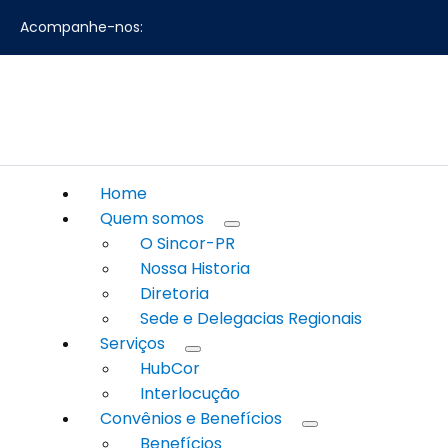
Acompanhe-nos:
Home
Quem somos
O Sincor-PR
Nossa Historia
Diretoria
Sede e Delegacias Regionais
Serviços
HubCor
Interlocução
Convênios e Benefícios
Benefícios