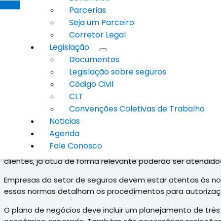
Parcerias
Seja um Parceiro
Corretor Legal
Legislação
Documentos
Legislação sobre seguros
Código Civil
A Simple2u, seguradora digital especializada em soluçõe
CLT
Privados (Susep) para atuar como seguradora em todo o Bra
mais tradicionais,participou da primeira edição do Sand
Convenções Coletivas de Trabalho
o setor de seguros.
Noticias
Agenda
A seguradora investiu R$16 milhões com o objetivo de am
Fale Conosco
vigência e capitais mais elevados, ultrapassando o teto 
clientes, já atua de forma relevante poderão ser atendido
Empresas do setor de seguros devem estar atentas às nova
essas normas detalham os procedimentos para autorizaç
O plano de negócios deve incluir um planejamento de três