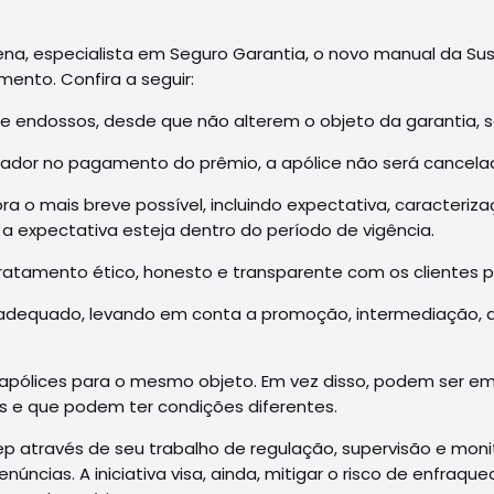
ena, especialista em Seguro Garantia, o novo manual da Suse
ento. Confira a seguir:
 endossos, desde que não alterem o objeto da garantia, s
dor no pagamento do prêmio, a apólice não será cancelada
ra o mais breve possível, incluindo expectativa, caracteriz
a expectativa esteja dentro do período de vigência.
atamento ético, honesto e transparente com os clientes pa
adequado, levando em conta a promoção, intermediação, dis
s apólices para o mesmo objeto. Em vez disso, podem ser e
s e que podem ter condições diferentes.
sep através de seu trabalho de regulação, supervisão e m
núncias. A iniciativa visa, ainda, mitigar o risco de enfra