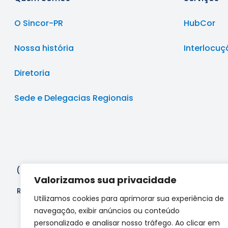
O Sincor-PR
HubCor
Nossa história
Interlocuç
Diretoria
Sede e Delegacias Regionais
(41) 3213-9999
(41) 4020-2284
secretaria@sincor-
Valorizamos sua privacidade
Rua Dr. Reynaldo Machado, 1309 - Rebouças, Curitiba - 
Utilizamos cookies para aprimorar sua experiência de
navegação, exibir anúncios ou conteúdo
personalizado e analisar nosso tráfego. Ao clicar em