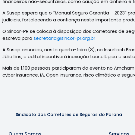
financeiros não-securitários, como caução em dinheiro e f
A Susep espera que o “Manual Seguro Garantia – 2023” pr
judiciais, fortalecendo a confiança neste importante pro
O Sincor-PR se coloca à disposição dos Corretores de Se
escreva para
secretaria@sincor-pr.org.br
A Susep anunciou, nesta quarta-feira (3), no Insurtech Bra
Júlia Lins, o edital incentivará inovação tecnológica e sus
Mais de 1.100 pessoas participaram do evento no Amcham B
cyber insurance, IA, Open Insurance, risco climático e segu
Sindicato dos Corretores de Seguros do Paraná
Quem Somos
Serviços