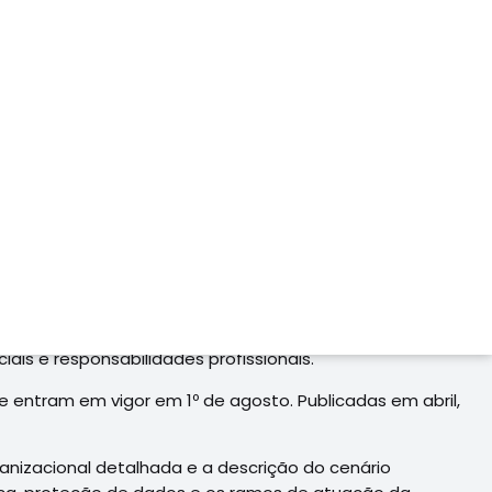
o dia 23 a autorização da Superintendência de Seguros
ade e diferenciais competitivos comparados às ofertas
ecnologia aplicarem novas metodologias e processos para
 de aumentar a oferta de apólices com outras opções de
 em que o Grupo MAG, hoje com mais de 6 milhões de
ais e responsabilidades profissionais.
 entram em vigor em 1º de agosto. Publicadas em abril,
ganizacional detalhada e a descrição do cenário