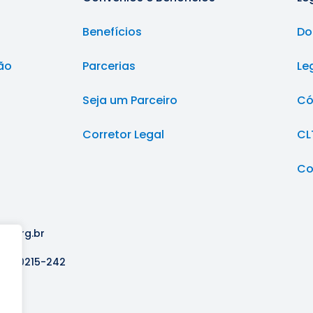
Benefícios
Do
ão
Parcerias
Le
Seja um Parceiro
Có
Corretor Legal
CL
Co
pr.org.br
PR, 80215-242