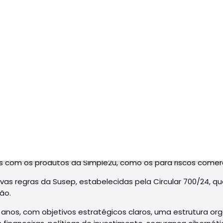
s sob demanda e integrante do Grupo MAG, recebeu no últim
sil. A insurtech, que tem o objetivo de oferecer flexibilid
box Regulatório, ambiente experimental para empresas de t
pliar seu portfólio de produtos de modelo on demand, além
anterior de R$100 mil. Junto a essa mudança, os segmentos
s com os produtos da Simple2u, como os para riscos comerci
s regras da Susep, estabelecidas pela Circular 700/24, que
ão.
 anos, com objetivos estratégicos claros, uma estrutura or