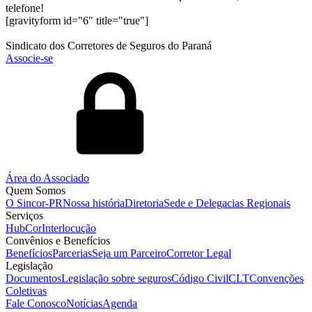
telefone!
[gravityform id="6" title="true"]
Sindicato dos Corretores de Seguros do Paraná
Associe-se
Área do Associado
Quem Somos
O Sincor-PR
Nossa história
Diretoria
Sede e Delegacias Regionais
Serviços
HubCor
Interlocução
Convênios e Benefícios
Benefícios
Parcerias
Seja um Parceiro
Corretor Legal
Legislação
Documentos
Legislação sobre seguros
Código Civil
CLT
Convenções
Coletivas
Fale Conosco
Notícias
Agenda