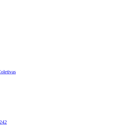
oletivas
-242