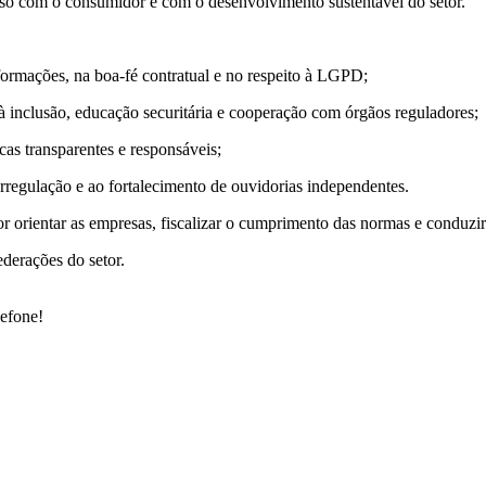
o com o consumidor e com o desenvolvimento sustentável do setor.”
formações, na boa-fé contratual e no respeito à LGPD;
s à inclusão, educação securitária e cooperação com órgãos reguladores;
as transparentes e responsáveis;
rregulação e ao fortalecimento de ouvidorias independentes.
orientar as empresas, fiscalizar o cumprimento das normas e conduzir 
derações do setor.
lefone!