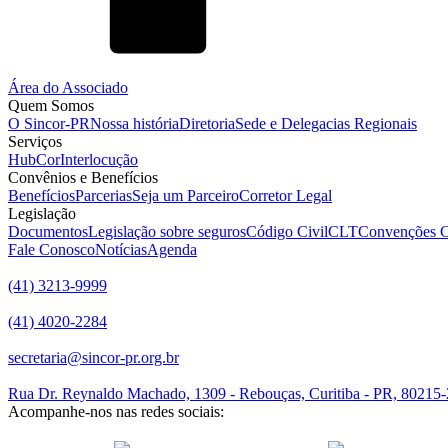
Área do Associado
Quem Somos
O Sincor-PR
Nossa história
Diretoria
Sede e Delegacias Regionais
Serviços
HubCor
Interlocução
Convênios e Benefícios
Benefícios
Parcerias
Seja um Parceiro
Corretor Legal
Legislação
Documentos
Legislação sobre seguros
Código Civil
CLT
Convenções C
Fale Conosco
Notícias
Agenda
(41) 3213-9999
(41) 4020-2284
secretaria@sincor-pr.org.br
Rua Dr. Reynaldo Machado, 1309 - Rebouças, Curitiba - PR, 80215
Acompanhe-nos nas redes sociais: