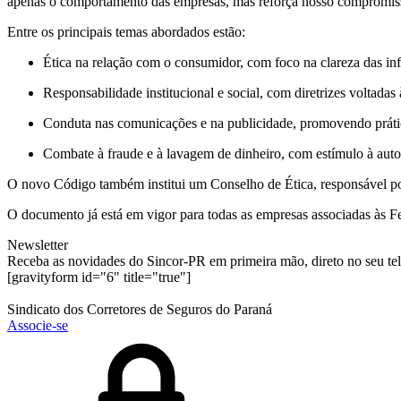
apenas o comportamento das empresas, mas reforça nosso compromiss
Entre os principais temas abordados estão:
Ética na relação com o consumidor, com foco na clareza das in
Responsabilidade institucional e social, com diretrizes voltada
Conduta nas comunicações e na publicidade, promovendo prátic
Combate à fraude e à lavagem de dinheiro, com estímulo à auto
O novo Código também institui um Conselho de Ética, responsável por 
O documento já está em vigor para todas as empresas associadas às Fe
Newsletter
Receba as novidades do Sincor-PR em primeira mão, direto no seu te
[gravityform id="6" title="true"]
Sindicato dos Corretores de Seguros do Paraná
Associe-se