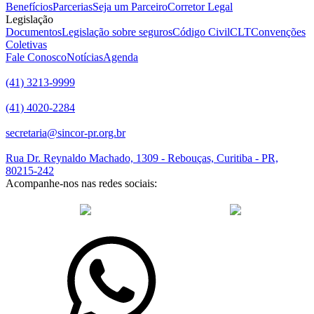
Benefícios
Parcerias
Seja um Parceiro
Corretor Legal
Legislação
Documentos
Legislação sobre seguros
Código Civil
CLT
Convenções
Coletivas
Fale Conosco
Notícias
Agenda
(41) 3213-9999
(41) 4020-2284
secretaria@sincor-pr.org.br
Rua Dr. Reynaldo Machado, 1309 - Rebouças, Curitiba - PR,
80215-242
Acompanhe-nos nas redes sociais:
desenvolvido com
por Agência de Marketing Digital
Sincor-PR ©
2026