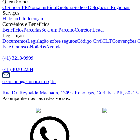
Quem Somos
O Sincor-PR
Nossa história
Diretoria
Sede e Delegacias Regionais
Serviços
HubCor
Interlocução
Convênios e Benefícios
Benefícios
Parcerias
Seja um Parceiro
Corretor Legal
Legislação
Documentos
Legislação sobre seguros
Código Civil
CLT
Convenções C
Fale Conosco
Notícias
Agenda
(41) 3213-9999
(41) 4020-2284
secretaria@sincor-pr.org.br
Rua Dr. Reynaldo Machado, 1309 - Rebouças, Curitiba - PR, 80215
Acompanhe-nos nas redes sociais:
desenvolvido com
por Agência de Marketing Digital
Sincor-PR © 