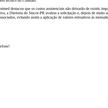
rio técnico do Contrato.
med destacou que os custos assistenciais não deixarão de existir, imp
tiva, a Diretoria do Sincor-PR avaliou a solicitação e, depois de muito 
sociados, evitando assim a aplicação de valores retroativos às mensali
lefone!