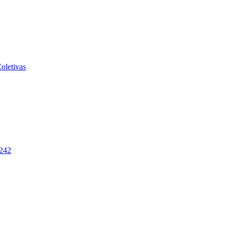
oletivas
-242
2026