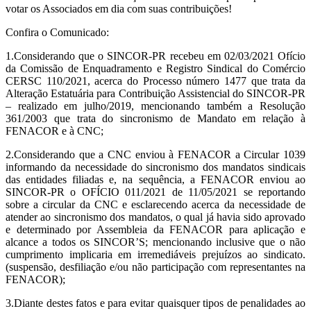
votar os Associados em dia com suas contribuições!
Confira o Comunicado:
1.Considerando que o SINCOR-PR recebeu em 02/03/2021 Ofício
da Comissão de Enquadramento e Registro Sindical do Comércio
CERSC 110/2021, acerca do Processo número 1477 que trata da
Alteração Estatuária para Contribuição Assistencial do SINCOR-PR
– realizado em julho/2019, mencionando também a Resolução
361/2003 que trata do sincronismo de Mandato em relação à
FENACOR e à CNC;
2.Considerando que a CNC enviou à FENACOR a Circular 1039
informando da necessidade do sincronismo dos mandatos sindicais
das entidades filiadas e, na sequência, a FENACOR enviou ao
SINCOR-PR o OFÍCIO 011/2021 de 11/05/2021 se reportando
sobre a circular da CNC e esclarecendo acerca da necessidade de
atender ao sincronismo dos mandatos, o qual já havia sido aprovado
e determinado por Assembleia da FENACOR para aplicação e
alcance a todos os SINCOR’S; mencionando inclusive que o não
cumprimento implicaria em irremediáveis prejuízos ao sindicato.
(suspensão, desfiliação e/ou não participação com representantes na
FENACOR);
3.Diante destes fatos e para evitar quaisquer tipos de penalidades ao