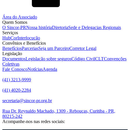
Área do Associado
Quem Somos
O Sincor-PR
Nossa história
Diretoria
Sede e Delegacias Regionais
Serviços
HubCor
Interlocução
Convênios e Benefícios
Benefícios
Parcerias
Seja um Parceiro
Corretor Legal
Legislação
Documentos
Legislação sobre seguros
Código Civil
CLT
Convenções
Coletivas
Fale Conosco
Notícias
Agenda
(41) 3213-9999
(41) 4020-2284
secretaria@sincor-pr.org.br
Rua Dr. Reynaldo Machado, 1309 - Rebouças, Curitiba - PR,
80215-242
Acompanhe-nos nas redes sociais: