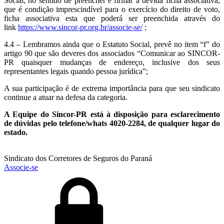
Social, no sentido de preencher e firmar a devida ficha associativa,
que é condição imprescindível para o exercício do direito de voto,
ficha associativa esta que poderá ser preenchida através do
link
https://www.sincor-pr.org.br/associe-se/
;
4.4 – Lembramos ainda que o Estatuto Social, prevê no item “f” do
artigo 90 que são deveres dos associados “Comunicar ao SINCOR-
PR quaisquer mudanças de endereço, inclusive dos seus
representantes legais quando pessoa jurídica”;
A sua participação é de extrema importância para que seu sindicato
continue a atuar na defesa da categoria.
A Equipe do Sincor-PR está à disposição para esclarecimento
de dúvidas pelo telefone/whats 4020-2284, de qualquer lugar do
estado.
Sindicato dos Corretores de Seguros do Paraná
Associe-se