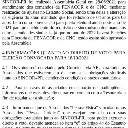
SINCOR-PR foi realizada Assembleia Geral em 28/06/2021 para
atendimento dos comandos da FENACOR e da CNC, mediante
realização de ajustes no Estatuto Social, sendo uma delas a alteração
da vigência do atual mandado que foi reduzido de 04 anos para 03
anos, bem como convocação para pleito eleitoral ainda neste ano de
2021 para preenchimento do requisito de sincronismo dos mandatos
entre as entidades sindicais, já que no ano de 2022 haverá Eleições
para Diretoria da FENACOR e da CNC, tendo assim sido aprovado
pela Assembleia.
4.INFORMAÇÕES QUANTO AO DIREITO DE VOTO PARA
ELEIÇÃO CONVOCADA PARA 18/10/2021:
4.1– Os votos serão enviados pelo Correio – via AR, para todos os
Associados que estiverem em dia com suas obrigações sindicais
junto ao SINCOR–PR, atendendo condições e prazos estatutários;
4.2 – Para os casos de associados em situação de inadimplência,
informamos que estes deverão entrar em contato com a Tesouraria a
fim de regularizar a situação;
4.3 – Informamos que os Associados “Pessoa Física” vinculados aos
Associados “Pessoa Jurídica” que estejam em dia com suas
obrigações estatuárias junto ao SINCOR-PR, para poder exercer o
direito a voto, deverão atender ao item “e” do artigo 44 do Estatuto