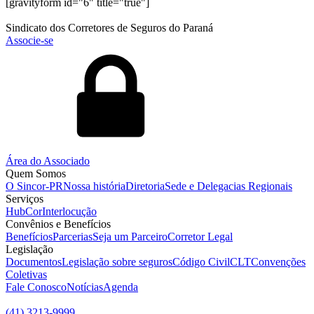
[gravityform id="6" title="true"]
Sindicato dos Corretores de Seguros do Paraná
Associe-se
Área do Associado
Quem Somos
O Sincor-PR
Nossa história
Diretoria
Sede e Delegacias Regionais
Serviços
HubCor
Interlocução
Convênios e Benefícios
Benefícios
Parcerias
Seja um Parceiro
Corretor Legal
Legislação
Documentos
Legislação sobre seguros
Código Civil
CLT
Convenções
Coletivas
Fale Conosco
Notícias
Agenda
(41) 3213-9999