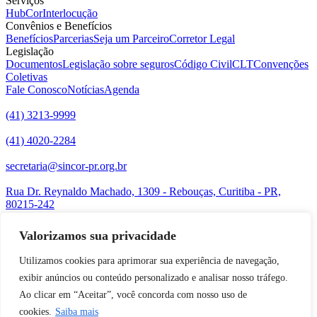
Serviços
HubCor
Interlocução
Convênios e Benefícios
Benefícios
Parcerias
Seja um Parceiro
Corretor Legal
Legislação
Documentos
Legislação sobre seguros
Código Civil
CLT
Convenções
Coletivas
Fale Conosco
Notícias
Agenda
(41) 3213-9999
(41) 4020-2284
secretaria@sincor-pr.org.br
Rua Dr. Reynaldo Machado, 1309 - Rebouças, Curitiba - PR,
80215-242
Acompanhe-nos nas redes sociais:
Valorizamos sua privacidade
desenvolvido com
por Agência de Marketing Digital
Sincor-PR ©
2026
Utilizamos cookies para aprimorar sua experiência de navegação,
exibir anúncios ou conteúdo personalizado e analisar nosso tráfego.
Ao clicar em “Aceitar”, você concorda com nosso uso de
cookies.
Saiba mais