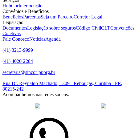
Serviços
HubCor
Interlocução
Convênios e Benefícios
Benefícios
Parcerias
Seja um Parceiro
Corretor Legal
Legislação
Documentos
Legislação sobre seguros
Código Civil
CLT
Convenções
Coletivas
Fale Conosco
Notícias
Agenda
(41) 3213-9999
(41) 4020-2284
secretaria@sincor-pr.org.br
Rua Dr. Reynaldo Machado, 1309 - Rebouças, Curitiba - PR,
80215-242
Acompanhe-nos nas redes sociais:
desenvolvido com
por Agência de Marketing Digital
Sincor-PR ©
2026