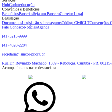
Serviços
HubCor
Interlocução
Convênios e Benefícios
Benefícios
Parcerias
Seja um Parceiro
Corretor Legal
Legislação
Documentos
Legislação sobre seguros
Código Civil
CLT
Convenções C
Fale Conosco
Notícias
Agenda
(41) 3213-9999
(41) 4020-2284
secretaria@sincor-pr.org.br
Rua Dr. Reynaldo Machado, 1309 - Rebouças, Curitiba - PR, 80215
Acompanhe-nos nas redes sociais:
desenvolvido com
por Agência de Marketing Digital
Sincor-PR © 