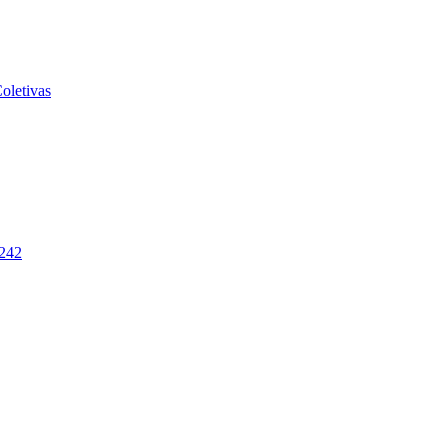
oletivas
-242
2026