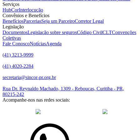
Serviços
HubCor
Interlocução
Convênios e Benefícios
Benefícios
Parcerias
Seja um Parceiro
Corretor Legal
Legislação
Documentos
Legislação sobre seguros
Código Civil
CLT
Convenções
Coletivas
Fale Conosco
Notícias
Agenda
(41) 3213-9999
(41) 4020-2284
secretaria@sincor-pr.org.br
Rua Dr. Reynaldo Machado, 1309 - Rebouças, Curitiba - PR,
80215-242
Acompanhe-nos nas redes sociais:
desenvolvido com
por Agência de Marketing Digital
Sincor-PR ©
2026