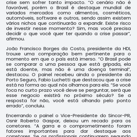
crise sem sofrer tanto impacto. “O cenário não é
favorável, porém o Brasil é destaque mundial de
variados mercados como alimentos, cosméticos,
automóveis, software e outros, sendo assim existem
vários nichos que continuarão a expandir. Existe risco
de investir nesse momento? Sim, mas você precisa
decidir o que você quer ter quando a crise passar”,
afirmou.
João Francisco Borges da Costa, presidente da HDI,
trouxe uma comparação bem pertinente para o
momento em que o país está imerso. “O Brasil pode
se comparar a uma pessoa que está gripada, ela
está doente, mas não é uma doença terminal”,
destacou. O painel recebeu ainda o presidente da
Porto Seguro, Fabio Luchetti que destacou que a crise
está na forma ao qual nós olhamos para ela. “Se você
foca no curto prazo você deve se perguntar, será que
esse negocio existirá no próximo século? Se a
resposta for não, você está olhando pelo ponto
errado”, concluiu.
Encerrando o painel o Vice-Presidente do Sincor-PR,
Osnir Roberto Gaspar, deixou um recado para os
corretores. “A garra e o comprometimento foram
fatores importantes para dar destaque aos
corretores. Se os profissionais continuarem segundo