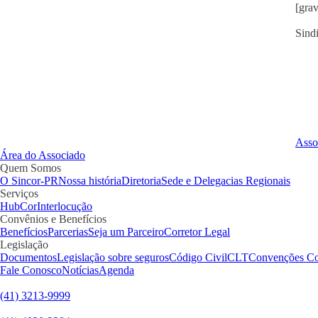
[grav
Sind
Asso
Área do Associado
Quem Somos
O Sincor-PR
Nossa história
Diretoria
Sede e Delegacias Regionais
Serviços
HubCor
Interlocução
Convênios e Benefícios
Benefícios
Parcerias
Seja um Parceiro
Corretor Legal
Legislação
Documentos
Legislação sobre seguros
Código Civil
CLT
Convenções Co
Fale Conosco
Notícias
Agenda
(41) 3213-9999