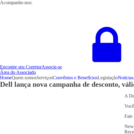
Acompanhe-nos:
Encontre seu Corretor
Associe-se
Área do Associado
Home
Quem somos
Serviços
Convênios e Benefícios
Legislação
Noticias
Dell lança nova campanha de desconto, váli
A De
Você
Fale
News
Rece