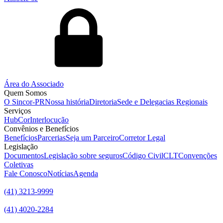
Área do Associado
Quem Somos
O Sincor-PR
Nossa história
Diretoria
Sede e Delegacias Regionais
Serviços
HubCor
Interlocução
Convênios e Benefícios
Benefícios
Parcerias
Seja um Parceiro
Corretor Legal
Legislação
Documentos
Legislação sobre seguros
Código Civil
CLT
Convenções
Coletivas
Fale Conosco
Notícias
Agenda
(41) 3213-9999
(41) 4020-2284