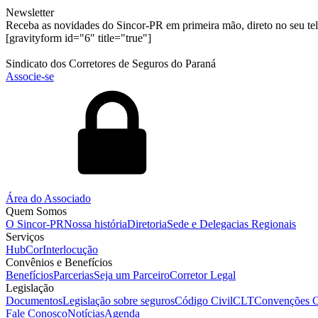
Newsletter
Receba as novidades do Sincor-PR em primeira mão, direto no seu te
[gravityform id="6" title="true"]
Sindicato dos Corretores de Seguros do Paraná
Associe-se
Área do Associado
Quem Somos
O Sincor-PR
Nossa história
Diretoria
Sede e Delegacias Regionais
Serviços
HubCor
Interlocução
Convênios e Benefícios
Benefícios
Parcerias
Seja um Parceiro
Corretor Legal
Legislação
Documentos
Legislação sobre seguros
Código Civil
CLT
Convenções C
Fale Conosco
Notícias
Agenda