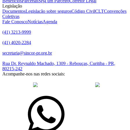
Benefícios
Parcerias
Seja um Parceiro
Corretor Legal
Legislação
Documentos
Legislação sobre seguros
Código Civil
CLT
Convenções
Coletivas
Fale Conosco
Notícias
Agenda
(41) 3213-9999
(41) 4020-2284
secretaria@sincor-pr.org.br
Rua Dr. Reynaldo Machado, 1309 - Rebouças, Curitiba - PR,
80215-242
Acompanhe-nos nas redes sociais:
desenvolvido com
por Agência de Marketing Digital
Sincor-PR ©
2026