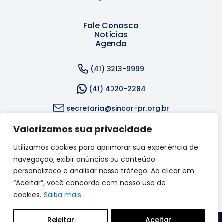
Fale Conosco
Notícias
Agenda
(41) 3213-9999
(41) 4020-2284
secretaria@sincor-pr.org.br
Valorizamos sua privacidade
Rua Dr. Reynaldo Machado, 1309 - Rebouças, Curitiba
- PR, 80215-242
Utilizamos cookies para aprimorar sua experiência de
navegação, exibir anúncios ou conteúdo
Acompanhe-nos nas redes sociais:
personalizado e analisar nosso tráfego. Ao clicar em
“Aceitar”, você concorda com nosso uso de
cookies.
Saiba mais
Rejeitar
Aceitar