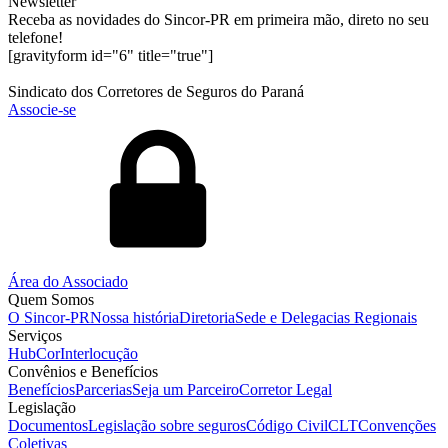
Newsletter
Receba as novidades do Sincor-PR em primeira mão, direto no seu
telefone!
[gravityform id="6" title="true"]
Sindicato dos Corretores de Seguros do Paraná
Associe-se
Área do Associado
Quem Somos
O Sincor-PR
Nossa história
Diretoria
Sede e Delegacias Regionais
Serviços
HubCor
Interlocução
Convênios e Benefícios
Benefícios
Parcerias
Seja um Parceiro
Corretor Legal
Legislação
Documentos
Legislação sobre seguros
Código Civil
CLT
Convenções
Coletivas