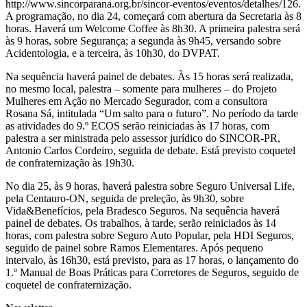
http://www.sincorparana.org.br/sincor-eventos/eventos/detalhes/126.
A programação, no dia 24, começará com abertura da Secretaria às 8
horas. Haverá um Welcome Coffee às 8h30. A primeira palestra será
às 9 horas, sobre Segurança; a segunda às 9h45, versando sobre
Acidentologia, e a terceira, às 10h30, do DVPAT.
Na sequência haverá painel de debates. Às 15 horas será realizada,
no mesmo local, palestra – somente para mulheres – do Projeto
Mulheres em Ação no Mercado Segurador, com a consultora
Rosana Sá, intitulada “Um salto para o futuro”. No período da tarde
as atividades do 9.º ECOS serão reiniciadas às 17 horas, com
palestra a ser ministrada pelo assessor jurídico do SINCOR-PR,
Antonio Carlos Cordeiro, seguida de debate. Está previsto coquetel
de confraternização às 19h30.
No dia 25, às 9 horas, haverá palestra sobre Seguro Universal Life,
pela Centauro-ON, seguida de preleção, às 9h30, sobre
Vida&Benefícios, pela Bradesco Seguros. Na sequência haverá
painel de debates. Os trabalhos, à tarde, serão reiniciados às 14
horas, com palestra sobre Seguro Auto Popular, pela HDI Seguros,
seguido de painel sobre Ramos Elementares. Após pequeno
intervalo, às 16h30, está previsto, para as 17 horas, o lançamento do
1.º Manual de Boas Práticas para Corretores de Seguros, seguido de
coquetel de confraternização.