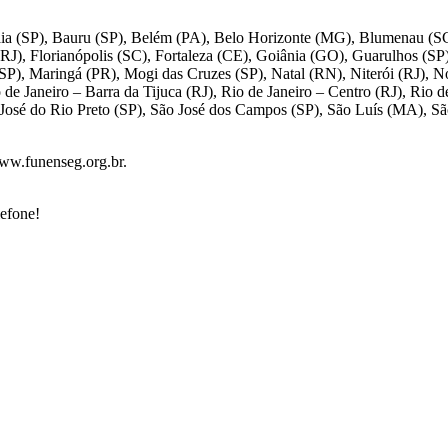
ibaia (SP), Bauru (SP), Belém (PA), Belo Horizonte (MG), Blumenau (
RJ), Florianópolis (SC), Fortaleza (CE), Goiânia (GO), Guarulhos (SP
SP), Maringá (PR), Mogi das Cruzes (SP), Natal (RN), Niterói (RJ), N
 de Janeiro – Barra da Tijuca (RJ), Rio de Janeiro – Centro (RJ), Rio
 José do Rio Preto (SP), São José dos Campos (SP), São Luís (MA), Sã
www.funenseg.org.br.
lefone!