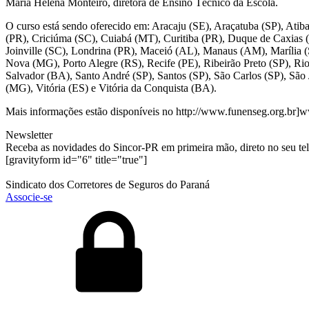
Maria Helena Monteiro, diretora de Ensino Técnico da Escola.
O curso está sendo oferecido em: Aracaju (SE), Araçatuba (SP), At
(PR), Criciúma (SC), Cuiabá (MT), Curitiba (PR), Duque de Caxias (
Joinville (SC), Londrina (PR), Maceió (AL), Manaus (AM), Marília (
Nova (MG), Porto Alegre (RS), Recife (PE), Ribeirão Preto (SP), Rio
Salvador (BA), Santo André (SP), Santos (SP), São Carlos (SP), São
(MG), Vitória (ES) e Vitória da Conquista (BA).
Mais informações estão disponíveis no http://www.funenseg.org.br]
Newsletter
Receba as novidades do Sincor-PR em primeira mão, direto no seu te
[gravityform id="6" title="true"]
Sindicato dos Corretores de Seguros do Paraná
Associe-se