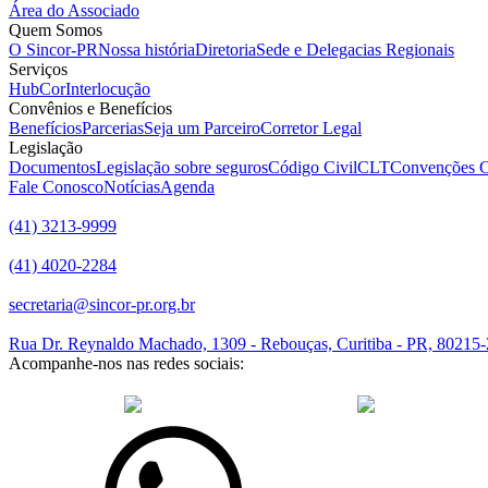
Área do Associado
Quem Somos
O Sincor-PR
Nossa história
Diretoria
Sede e Delegacias Regionais
Serviços
HubCor
Interlocução
Convênios e Benefícios
Benefícios
Parcerias
Seja um Parceiro
Corretor Legal
Legislação
Documentos
Legislação sobre seguros
Código Civil
CLT
Convenções C
Fale Conosco
Notícias
Agenda
(41) 3213-9999
(41) 4020-2284
secretaria@sincor-pr.org.br
Rua Dr. Reynaldo Machado, 1309 - Rebouças, Curitiba - PR, 80215
Acompanhe-nos nas redes sociais:
desenvolvido com
por Agência de Marketing Digital
Sincor-PR © 