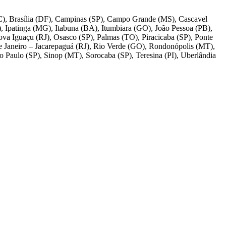
SC), Brasília (DF), Campinas (SP), Campo Grande (MS), Cascavel
), Ipatinga (MG), Itabuna (BA), Itumbiara (GO), João Pessoa (PB),
ova Iguaçu (RJ), Osasco (SP), Palmas (TO), Piracicaba (SP), Ponte
 de Janeiro – Jacarepaguá (RJ), Rio Verde (GO), Rondonópolis (MT),
o Paulo (SP), Sinop (MT), Sorocaba (SP), Teresina (PI), Uberlândia