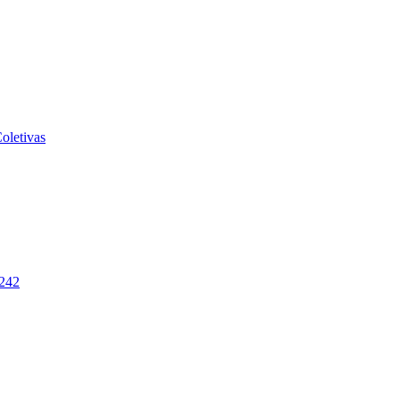
oletivas
-242
2026