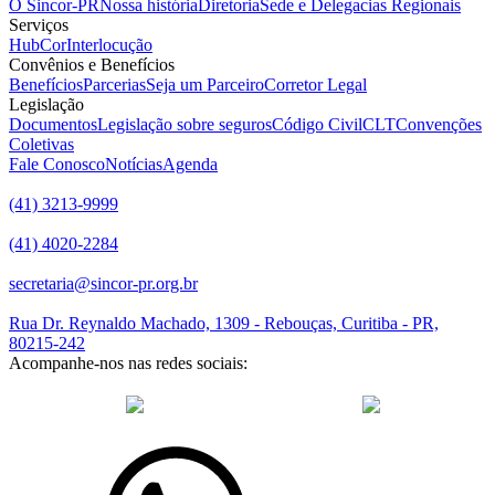
O Sincor-PR
Nossa história
Diretoria
Sede e Delegacias Regionais
Serviços
HubCor
Interlocução
Convênios e Benefícios
Benefícios
Parcerias
Seja um Parceiro
Corretor Legal
Legislação
Documentos
Legislação sobre seguros
Código Civil
CLT
Convenções
Coletivas
Fale Conosco
Notícias
Agenda
(41) 3213-9999
(41) 4020-2284
secretaria@sincor-pr.org.br
Rua Dr. Reynaldo Machado, 1309 - Rebouças, Curitiba - PR,
80215-242
Acompanhe-nos nas redes sociais:
desenvolvido com
por Agência de Marketing Digital
Sincor-PR ©
2026