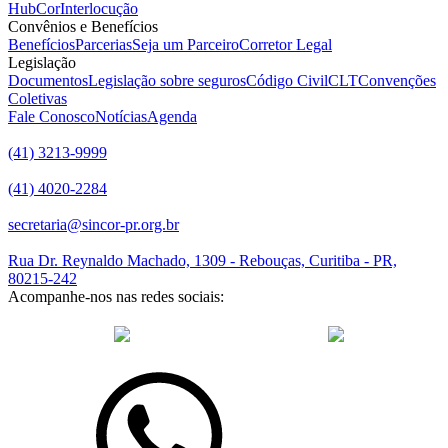
HubCor
Interlocução
Convênios e Benefícios
Benefícios
Parcerias
Seja um Parceiro
Corretor Legal
Legislação
Documentos
Legislação sobre seguros
Código Civil
CLT
Convenções
Coletivas
Fale Conosco
Notícias
Agenda
(41) 3213-9999
(41) 4020-2284
secretaria@sincor-pr.org.br
Rua Dr. Reynaldo Machado, 1309 - Rebouças, Curitiba - PR,
80215-242
Acompanhe-nos nas redes sociais:
desenvolvido com
por Agência de Marketing Digital
Sincor-PR ©
2026