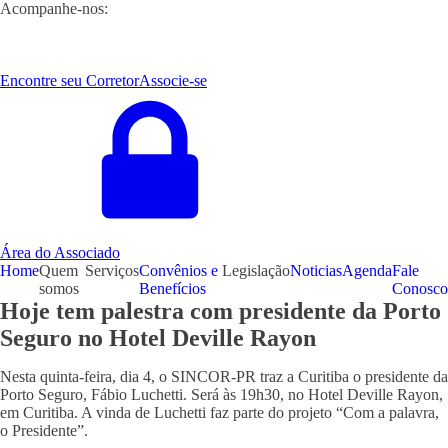
Acompanhe-nos:
Encontre seu Corretor
Associe-se
Área do Associado
Home
Quem
Serviços
Convênios e
Legislação
Noticias
Agenda
Fale
somos
Benefícios
Conosco
Hoje tem palestra com presidente da Porto
Seguro no Hotel Deville Rayon
Nesta quinta-feira, dia 4, o SINCOR-PR traz a Curitiba o presidente da
Porto Seguro, Fábio Luchetti. Será às 19h30, no Hotel Deville Rayon,
em Curitiba. A vinda de Luchetti faz parte do projeto “Com a palavra,
o Presidente”.