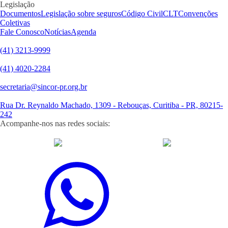
Legislação
Documentos
Legislação sobre seguros
Código Civil
CLT
Convenções
Coletivas
Fale Conosco
Notícias
Agenda
(41) 3213-9999
(41) 4020-2284
secretaria@sincor-pr.org.br
Rua Dr. Reynaldo Machado, 1309 - Rebouças, Curitiba - PR, 80215-
242
Acompanhe-nos nas redes sociais:
desenvolvido com
por Agência de Marketing Digital
Sincor-PR ©
2026