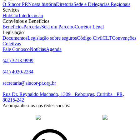
O Sincor-PR
Nossa história
Diretoria
Sede e Delegacias Regionais
Serviços
HubCor
Interlocução
Convênios e Benefícios
Benefícios
Parcerias
Seja um Parceiro
Corretor Legal
Legislação
Documentos
Legislação sobre seguros
Código Civil
CLT
Convenções
Coletivas
Fale Conosco
Notícias
Agenda
(41) 3213-9999
(41) 4020-2284
secretaria@sincor-pr.org.br
Rua Dr. Reynaldo Machado, 1309 - Rebouças, Curitiba - PR,
80215-242
Acompanhe-nos nas redes sociais:
desenvolvido com
por Agência de Marketing Digital
Sincor-PR ©
2026