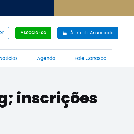
or
Associe-se
Área do Associado
Noticias
Agenda
Fale Conosco
g; inscrições