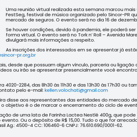
Uma reunião virtual realizada esta semana marcou mais
FestSeg, festival de música organizado pelo Sincor-PR qu
mercado de seguros. O evento será no dia 16 de dezembr
Se houver condições, devido à pandemia, ele poderá ser p
forma virtual. O evento será no Tork n’ Roll – Avenida Mar
divulgará mais informações a respeito.
As inscrições dos interessados em se apresentar já estã
sincor-pr.org.br
ais, desde que possuam algum vínculo, parceria ou ligação
eos ou irão se apresentar presencialmente você encontra 
para 4020-2284, das 8h30 às 11h30 e das 13h30 às 17h30 ou t
ontato pelo e-mail:
kellen.volochati@gmail.com
eira disse aos representantes das entidades do mercado d
o objetivo é o de marcar o encerramento do ciclo de event
ção de uma lata de Farinha Lactea Nestlé 400g, que pode s
o evento. Ou o depósito de R$ 15,00. Tudo o que for arrec
il Ag.: 4500-4 CC: 106460-6 CNPJ: 76.610.690/0001-62.