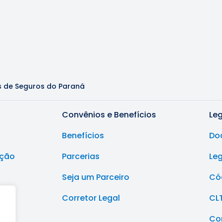
s de Seguros do Paraná
Convênios e Benefícios
Le
Benefícios
Do
ução
Parcerias
Le
Seja um Parceiro
Cód
Corretor Legal
CL
Co