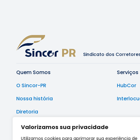
Sindicato dos Corretore
Quem Somos
Serviços
O Sincor-PR
HubCor
Nossa história
Interloc
Diretoria
Sede e Delegacias Regionais
Valorizamos sua privacidade
Utilizamos cookies para aprimorar sua experiência de