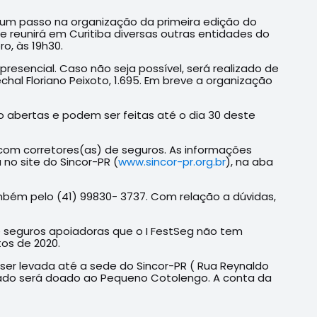
 um passo na organização da primeira edição do
e reunirá em Curitiba diversas outras entidades do
o, às 19h30.
resencial. Caso não seja possível, será realizado de
echal Floriano Peixoto, 1.695. Em breve a organização
o abertas e podem ser feitas até o dia 30 deste
 com corretores(as) de seguros. As informações
no site do Sincor-PR (
www.sincor-pr.org.br
), na aba
ambém pelo (41) 99830- 3737. Com relação a dúvidas,
e seguros apoiadoras que o I FestSeg não tem
os de 2020.
er levada até a sede do Sincor-PR ( Rua Reynaldo
adado será doado ao Pequeno Cotolengo. A conta da