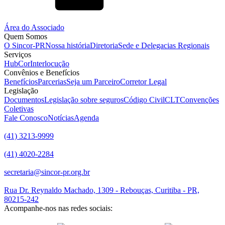
Área do Associado
Quem Somos
O Sincor-PR
Nossa história
Diretoria
Sede e Delegacias Regionais
Serviços
HubCor
Interlocução
Convênios e Benefícios
Benefícios
Parcerias
Seja um Parceiro
Corretor Legal
Legislação
Documentos
Legislação sobre seguros
Código Civil
CLT
Convenções
Coletivas
Fale Conosco
Notícias
Agenda
(41) 3213-9999
(41) 4020-2284
secretaria@sincor-pr.org.br
Rua Dr. Reynaldo Machado, 1309 - Rebouças, Curitiba - PR,
80215-242
Acompanhe-nos nas redes sociais: