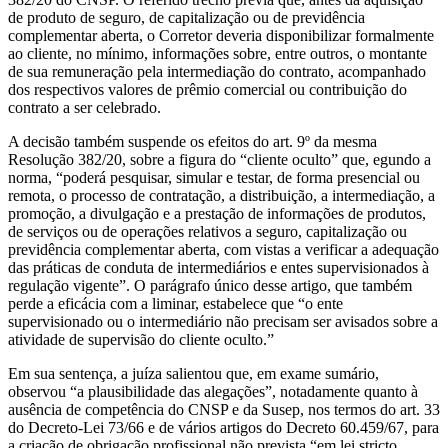
de produto de seguro, de capitalização ou de previdência
complementar aberta, o Corretor deveria disponibilizar formalmente
ao cliente, no mínimo, informações sobre, entre outros, o montante
de sua remuneração pela intermediação do contrato, acompanhado
dos respectivos valores de prêmio comercial ou contribuição do
contrato a ser celebrado.
A decisão também suspende os efeitos do art. 9º da mesma
Resolução 382/20, sobre a figura do “cliente oculto” que, egundo a
norma, “poderá pesquisar, simular e testar, de forma presencial ou
remota, o processo de contratação, a distribuição, a intermediação, a
promoção, a divulgação e a prestação de informações de produtos,
de serviços ou de operações relativos a seguro, capitalização ou
previdência complementar aberta, com vistas a verificar a adequação
das práticas de conduta de intermediários e entes supervisionados à
regulação vigente”. O parágrafo único desse artigo, que também
perde a eficácia com a liminar, estabelece que “o ente
supervisionado ou o intermediário não precisam ser avisados sobre a
atividade de supervisão do cliente oculto.”
Em sua sentença, a juíza salientou que, em exame sumário,
observou “a plausibilidade das alegações”, notadamente quanto à
ausência de competência do CNSP e da Susep, nos termos do art. 33
do Decreto-Lei 73/66 e de vários artigos do Decreto 60.459/67, para
a criação de obrigação profissional não prevista “em lei stricto