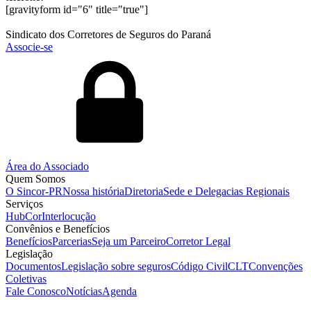
[gravityform id="6" title="true"]
Sindicato dos Corretores de Seguros do Paraná
Associe-se
Área do Associado
Quem Somos
O Sincor-PR
Nossa história
Diretoria
Sede e Delegacias Regionais
Serviços
HubCor
Interlocução
Convênios e Benefícios
Benefícios
Parcerias
Seja um Parceiro
Corretor Legal
Legislação
Documentos
Legislação sobre seguros
Código Civil
CLT
Convenções
Coletivas
Fale Conosco
Notícias
Agenda