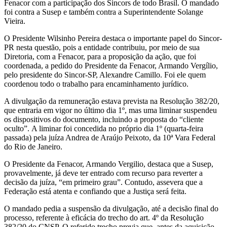
Fenacor com a participação dos Sincors de todo Brasil. O mandado
foi contra a Susep e também contra a Superintendente Solange
Vieira.
O Presidente Wilsinho Pereira destaca o importante papel do Sincor-
PR nesta questão, pois a entidade contribuiu, por meio de sua
Diretoria, com a Fenacor, para a proposição da ação, que foi
coordenada, a pedido do Presidente da Fenacor, Armando Vergílio,
pelo presidente do Sincor-SP, Alexandre Camillo. Foi ele quem
coordenou todo o trabalho para encaminhamento jurídico.
A divulgação da remuneração estava prevista na Resolução 382/20,
que entraria em vigor no último dia 1º, mas uma liminar suspendeu
os dispositivos do documento, incluindo a proposta do “cliente
oculto”. A liminar foi concedida no próprio dia 1º (quarta-feira
passada) pela juíza Andrea de Araújo Peixoto, da 10ª Vara Federal
do Rio de Janeiro.
O Presidente da Fenacor, Armando Vergilio, destaca que a Susep,
provavelmente, já deve ter entrado com recurso para reverter a
decisão da juíza, “em primeiro grau”. Contudo, assevera que a
Federação está atenta e confiando que a Justiça será feita.
O mandado pedia a suspensão da divulgação, até a decisão final do
processo, referente à eficácia do trecho do art. 4º da Resolução
382/20 do CNSP. O referido trecho previa que, antes da aquisição