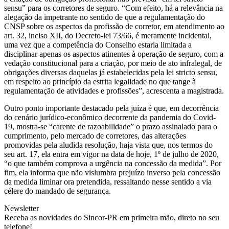
sensu” para os corretores de seguro. “Com efeito, há a relevância na
alegação da impetrante no sentido de que a regulamentação do
CNSP sobre os aspectos da profissão de corretor, em atendimento ao
art. 32, inciso XII, do Decreto-lei 73/66, é meramente incidental,
uma vez que a competência do Conselho estaria limitada a
disciplinar apenas os aspectos atinentes à operação de seguro, com a
vedação constitucional para a criação, por meio de ato infralegal, de
obrigações diversas daquelas já estabelecidas pela lei stricto sensu,
em respeito ao princípio da estrita legalidade no que tange à
regulamentação de atividades e profissões”, acrescenta a magistrada.
Outro ponto importante destacado pela juíza é que, em decorrência
do cenário jurídico-econômico decorrente da pandemia do Covid-
19, mostra-se “carente de razoabilidade” o prazo assinalado para o
cumprimento, pelo mercado de corretores, das alterações
promovidas pela aludida resolução, haja vista que, nos termos do
seu art. 17, ela entra em vigor na data de hoje, 1º de julho de 2020,
“o que também comprova a urgência na concessão da medida”. Por
fim, ela informa que não vislumbra prejuízo inverso pela concessão
da medida liminar ora pretendida, ressaltando nesse sentido a via
célere do mandado de segurança.
Newsletter
Receba as novidades do Sincor-PR em primeira mão, direto no seu
telefone!