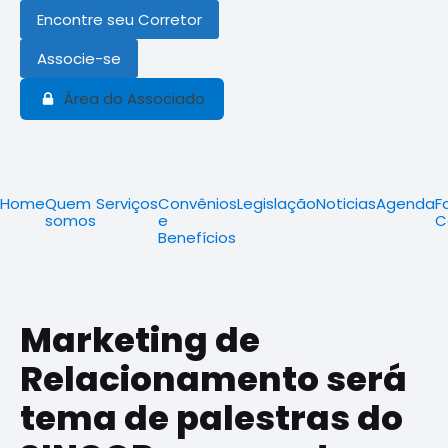
Encontre seu Corretor
Associe-se
Área do Associado
Home
Quem
Serviços
Convênios
Legislação
Noticias
Agenda
F
somos
e
C
Benefícios
Marketing de
Relacionamento será
tema de palestras do