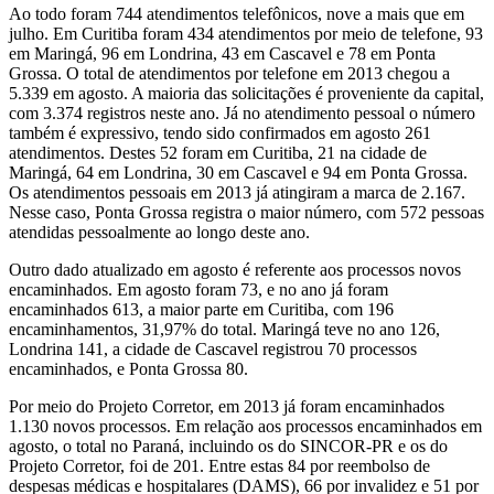
Ao todo foram 744 atendimentos telefônicos, nove a mais que em
julho. Em Curitiba foram 434 atendimentos por meio de telefone, 93
em Maringá, 96 em Londrina, 43 em Cascavel e 78 em Ponta
Grossa. O total de atendimentos por telefone em 2013 chegou a
5.339 em agosto. A maioria das solicitações é proveniente da capital,
com 3.374 registros neste ano. Já no atendimento pessoal o número
também é expressivo, tendo sido confirmados em agosto 261
atendimentos. Destes 52 foram em Curitiba, 21 na cidade de
Maringá, 64 em Londrina, 30 em Cascavel e 94 em Ponta Grossa.
Os atendimentos pessoais em 2013 já atingiram a marca de 2.167.
Nesse caso, Ponta Grossa registra o maior número, com 572 pessoas
atendidas pessoalmente ao longo deste ano.
Outro dado atualizado em agosto é referente aos processos novos
encaminhados. Em agosto foram 73, e no ano já foram
encaminhados 613, a maior parte em Curitiba, com 196
encaminhamentos, 31,97% do total. Maringá teve no ano 126,
Londrina 141, a cidade de Cascavel registrou 70 processos
encaminhados, e Ponta Grossa 80.
Por meio do Projeto Corretor, em 2013 já foram encaminhados
1.130 novos processos. Em relação aos processos encaminhados em
agosto, o total no Paraná, incluindo os do SINCOR-PR e os do
Projeto Corretor, foi de 201. Entre estas 84 por reembolso de
despesas médicas e hospitalares (DAMS), 66 por invalidez e 51 por