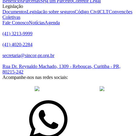
Benefícios
Parcerias
Seja um Parceiro
Corretor Legal
Legislação
Documentos
Legislação sobre seguros
Código Civil
CLT
Convenções
Coletivas
Fale Conosco
Notícias
Agenda
(41) 3213-9999
(41) 4020-2284
secretaria@sincor-pr.org.br
Rua Dr. Reynaldo Machado, 1309 - Rebouças, Curitiba - PR,
80215-242
Acompanhe-nos nas redes sociais:
desenvolvido com
por Agência de Marketing Digital
Sincor-PR ©
2026