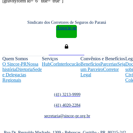
[gravityform id="6" title="true"]
Sindicato dos Corretores de Seguros do Paraná
Associe-se
Área do Associado
Quem Somos
Serviços
Convênios e Benefícios
Leg
O Sincor-PR
Nossa
HubCor
Interlocução
Benefícios
Parcerias
Seja
Doc
história
Diretoria
Sede
um Parceiro
Corretor
sob
e Delegacias
Legal
Civi
Regionais
Col
(41) 3213-9999
(41) 4020-2284
secretaria@sincor-pr.org.br
Rua Dr. Reynaldo Machado, 1309 - Rebouças, Curitiba - PR, 80215-242