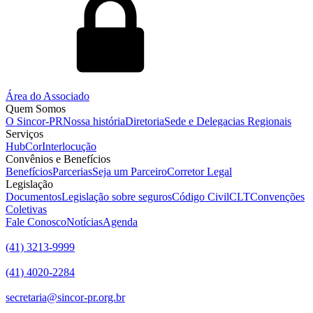
Área do Associado
Quem Somos
O Sincor-PR
Nossa história
Diretoria
Sede e Delegacias Regionais
Serviços
HubCor
Interlocução
Convênios e Benefícios
Benefícios
Parcerias
Seja um Parceiro
Corretor Legal
Legislação
Documentos
Legislação sobre seguros
Código Civil
CLT
Convenções
Coletivas
Fale Conosco
Notícias
Agenda
(41) 3213-9999
(41) 4020-2284
secretaria@sincor-pr.org.br