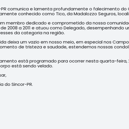
-PR comunica e lamenta profundamente o falecimento do C
amente conhecido como Tico, da Madalozzo Seguros, local
 um membro dedicado e comprometido da nossa comunidade 
ia de 2008 a 2011 e atuou como Delegado, desempenhando 
resses da categoria na região.
ida deixa um vazio em nosso meio, em especial nos Campos 
mento de tristeza e saudade, estendemos nossas condolên
amento está programado para ocorrer nesta quarta-feira, 2
orpo está sendo velado.
ar,
ia do Sincor-PR.