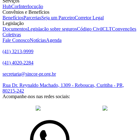
Serviços
HubCor
Interlocução
Convênios e Benefícios
Benefícios
Parcerias
Seja um Parceiro
Corretor Legal
Legislação
Documentos
Legislação sobre seguros
Código Civil
CLT
Convenções
Coletivas
Fale Conosco
Notícias
Agenda
(41) 3213-9999
(41) 4020-2284
secretaria@sincor-pr.org.br
Rua Dr. Reynaldo Machado, 1309 - Rebouças, Curitiba - PR,
80215-242
Acompanhe-nos nas redes sociais:
desenvolvido com
por Agência de Marketing Digital
Sincor-PR ©
2026