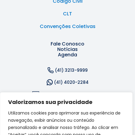
Código Civil
CLT
Convenções Coletivas
Fale Conosco
Notícias
Agenda
(41) 3213-9999
(41) 4020-2284
secretaria@sincor-pr.org.br
Valorizamos sua privacidade
Rua Dr. Reynaldo Machado, 1309 - Rebouças, Curitiba
Utilizamos cookies para aprimorar sua experiência de
- PR, 80215-242
navegação, exibir anúncios ou conteúdo
personalizado e analisar nosso tráfego. Ao clicar em
Acompanhe-nos nas redes sociais:
“Aceitar”, você concorda com nosso uso de