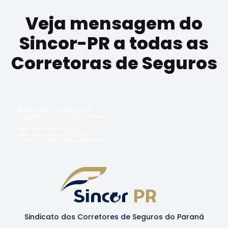
Veja mensagem do
Sincor-PR a todas as
Corretoras de Seguros
Tocador
Media error: Format(s) not
de
supported or source(s) not found
vídeo
Fazer download do arquivo:
https://www.sincor-pr.org.br/wp-
content/uploads/FelizDiadaMulher.mp4?
_=1
Sindicato dos Corretores de Seguros do Paraná