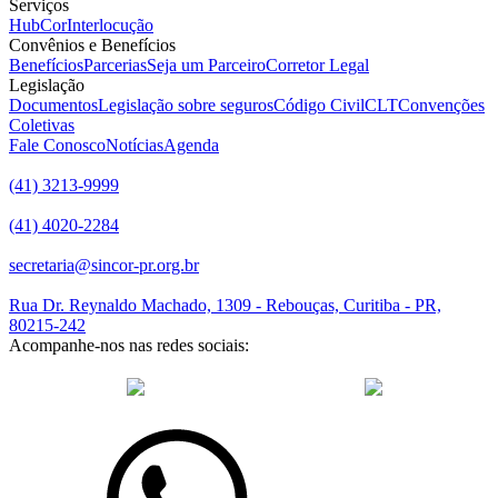
Serviços
HubCor
Interlocução
Convênios e Benefícios
Benefícios
Parcerias
Seja um Parceiro
Corretor Legal
Legislação
Documentos
Legislação sobre seguros
Código Civil
CLT
Convenções
Coletivas
Fale Conosco
Notícias
Agenda
(41) 3213-9999
(41) 4020-2284
secretaria@sincor-pr.org.br
Rua Dr. Reynaldo Machado, 1309 - Rebouças, Curitiba - PR,
80215-242
Acompanhe-nos nas redes sociais:
desenvolvido com
por Agência de Marketing Digital
Sincor-PR ©
2026