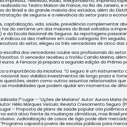
ídia Impressa, Televisão, Rádio, Webjornalismo, Imprensa Es
realizada no Teatro Maison de France, no Rio de Janeiro, e r
ões do Brasil e da grande maioria dos estados, além do Distr
tratação de seguros e a relevância do setor para a econom
 capitalização, vida, saúde, previdência complementar abe
az do certame um dos maiores do Brasil voltados a imprensa 
e da Escola Nacional de Seguros. As reportagens passaram 
os e indicou os dez melhores em cada categoria. Em seguid
ecutivos do setor, elegeu os três vencedores de cinco das s
 a escolha dos vencedores coube aos profissionais do setor.
favoritos. O vencedor recebeu o troféu Camilo Marina, além 
euros. A Fenacor já prepara a segunda edição do Prêmio pa
a a importância da iniciativa. “O seguro é um instrumento 
B nacional. Isso viabiliza investimentos de longo prazo e 
 questões, assim como outros assuntos relacionados que
ou as modalidades que podem ajudar em momentos de dificu
alizada 1º Lugar – “Lições de Mariana” Autor: Aurora Maria G
 Autor: Hélio Marques Veículo: Revista Crescimento Seguro (P
 Lugar – Proposta de plano de saúde popular cria polêmica en
eguros está ativo frente às mudanças climáticas, mas Brasil p
Exclusivo: Judicialização de casos de ágio pode abrir mercado
 – “Programa capacita jovens de escolas públicas para merc