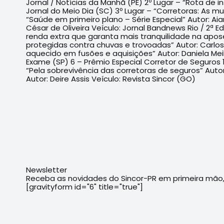
Jornal / Notícias da Manhã (PE) 2º Lugar – “Rota de 
Jornal do Meio Dia (SC) 3º Lugar – “Corretoras: As mu
“Saúde em primeiro plano – Série Especial” Autor: Ai
César de Oliveira Veículo: Jornal Bandnews Rio / 2ª E
renda extra que garanta mais tranquilidade na aposen
protegidas contra chuvas e trovoadas” Autor: Carlos
aquecido em fusões e aquisições” Autor: Daniela Meib
Exame (SP) 6 – Prêmio Especial Corretor de Seguros 1º
“Pela sobrevivência das corretoras de seguros” Autor
Autor: Deire Assis Veículo: Revista Sincor (GO)
Newsletter
Receba as novidades do Sincor-PR em primeira mão, 
[gravityform id="6" title="true"]