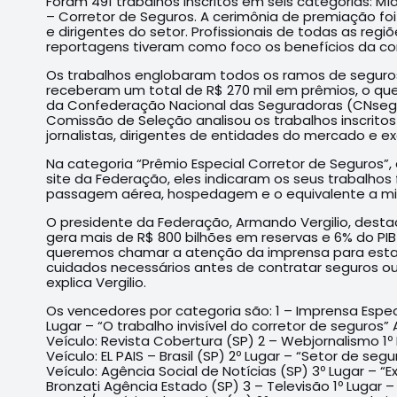
Foram 491 trabalhos inscritos em seis categorias: M
– Corretor de Seguros. A cerimônia de premiação foi 
e dirigentes do setor. Profissionais de todas as regi
reportagens tiveram como foco os benefícios da con
Os trabalhos englobaram todos os ramos de seguros,
receberam um total de R$ 270 mil em prêmios, o que f
da Confederação Nacional das Seguradoras (CNseg) 
Comissão de Seleção analisou os trabalhos inscrit
jornalistas, dirigentes de entidades do mercado e ex
Na categoria “Prêmio Especial Corretor de Seguros”,
site da Federação, eles indicaram os seus trabalhos 
passagem aérea, hospedagem e o equivalente a mil 
O presidente da Federação, Armando Vergilio, destac
gera mais de R$ 800 bilhões em reservas e 6% do PI
queremos chamar a atenção da imprensa para estas
cuidados necessários antes de contratar seguros 
explica Vergilio.
Os vencedores por categoria são: 1 – Imprensa Especi
Lugar – “O trabalho invisível do corretor de seguros”
Veículo: Revista Cobertura (SP) 2 – Webjornalismo 1º
Veículo: EL PAIS – Brasil (SP) 2º Lugar – “Setor de s
Veículo: Agência Social de Notícias (SP) 3º Lugar – “
Bronzati Agência Estado (SP) 3 – Televisão 1º Lugar