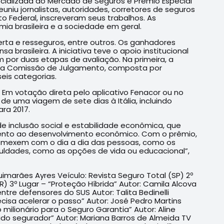
pecializada do Mercado de Seguros e Prêmio Especial
euniu jornalistas, autoridades, corretores de seguros
ito Federal, inscreveram seus trabalhos. As
ia brasileira e a sociedade em geral.
rta e resseguros, entre outros. Os ganhadores
brasileira. A iniciativa teve o apoio institucional
por duas etapas de avaliação. Na primeira, a
a, a Comissão de Julgamento, composta por
eis categorias.
 Em votação direta pelo aplicativo Fenacor ou no
de uma viagem de sete dias à Itália, incluindo
ra 2017.
de inclusão social e estabilidade econômica, que
fomento ao desenvolvimento econômico. Com o prêmio,
 mexem com o dia a dia das pessoas, como os
ldades, como as opções de vida ou educacional”,
uimarães Ayres Veículo: Revista Seguro Total (SP) 2º
R) 3º Lugar – “Proteção Híbrida” Autor: Camila Alcova
tre defensores do SUS Autor: Talita Bedinelli
recisa acelerar o passo” Autor: José Pedro Martins
 milionário para o Seguro Garantia” Autor: Aline
ado segurador” Autor: Mariana Barros de Almeida TV