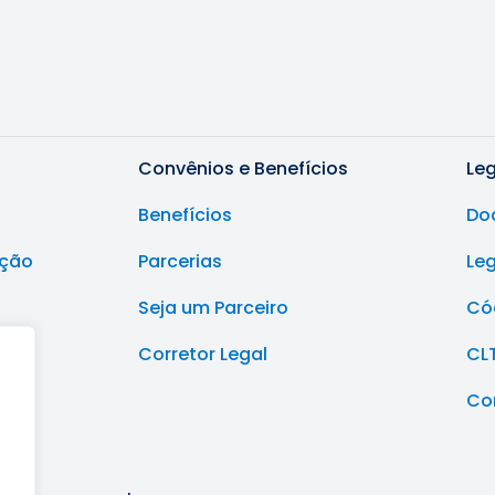
Convênios e Benefícios
Le
Benefícios
Do
ução
Parcerias
Le
Seja um Parceiro
Cód
Corretor Legal
CL
Co