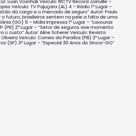
or: Luan Vosnhak Veículo: RICTV Record Joinville –
opes Veículo: TV Pajuçara (AL) 4 – Rádio 1º Lugar –
uestão da carga e o mercado de seguro” Autor: Paulo
 o futuro, brasileiros sentem na pele a falta de uma
iânia (GO) 5 – Mídia Impressa 1º Lugar – “Lavouras
EP (PR) 2º Lugar – “Setor de seguros vive momento
 o custo” Autor: Aline Scherer Veículo: Revista
liveira Veículo: Correio da Paraíba (PB) 2º Lugar –
ros (SP) 3º Lugar – “Especial 30 Anos do Sincor-GO”