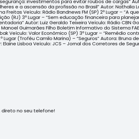
insegurança: investimentos para evitar roubos de cargas” Aut
lheres e a ascensão da profissão no Brasil” Autor: Nathalia L
ana Freitas Veículo: Rádio Bandnews FM (SP) 2º Lugar – “A q
dição (RJ) 3º Lugar – “Sem educação financeira para planejar
tadoria” Autor: Luiz Geraldo Teixeira Veículo: Rádio CBN Go
 Manoel Guimarães Filho Boletim Informativo do Sistema FA
ak Veículo: Valor Econômico (SP) 3º Lugar – “Remédio contra
 Lugar (Troféu Camilo Marina) – “Seguros” Autora: Bruna de O
: Elaine Lisboa Veículo: JCS – Jornal dos Corretores de Segu
direto no seu telefone!