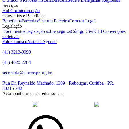
O Sincor-PR
Nossa história
Diretoria
Sede e Delegacias Regionais
Serviços
HubCor
Interlocução
Convênios e Benefícios
Benefícios
Parcerias
Seja um Parceiro
Corretor Legal
Legislação
Documentos
Legislação sobre seguros
Código Civil
CLT
Convenções
Coletivas
Fale Conosco
Notícias
Agenda
(41) 3213-9999
(41) 4020-2284
secretaria@sincor-pr.org.br
Rua Dr. Reynaldo Machado, 1309 - Rebouças, Curitiba - PR,
80215-242
Acompanhe-nos nas redes sociais:
desenvolvido com
por Agência de Marketing Digital
Sincor-PR ©
2026