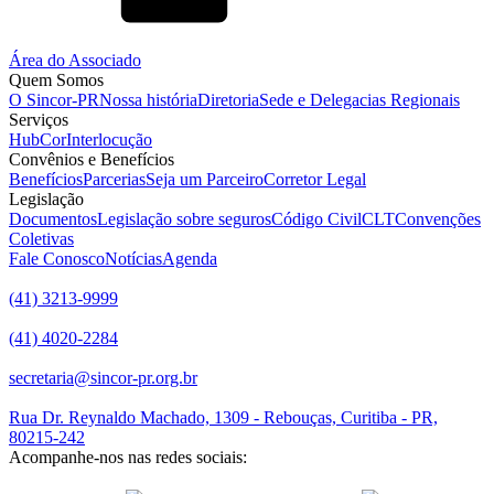
Área do Associado
Quem Somos
O Sincor-PR
Nossa história
Diretoria
Sede e Delegacias Regionais
Serviços
HubCor
Interlocução
Convênios e Benefícios
Benefícios
Parcerias
Seja um Parceiro
Corretor Legal
Legislação
Documentos
Legislação sobre seguros
Código Civil
CLT
Convenções
Coletivas
Fale Conosco
Notícias
Agenda
(41) 3213-9999
(41) 4020-2284
secretaria@sincor-pr.org.br
Rua Dr. Reynaldo Machado, 1309 - Rebouças, Curitiba - PR,
80215-242
Acompanhe-nos nas redes sociais: