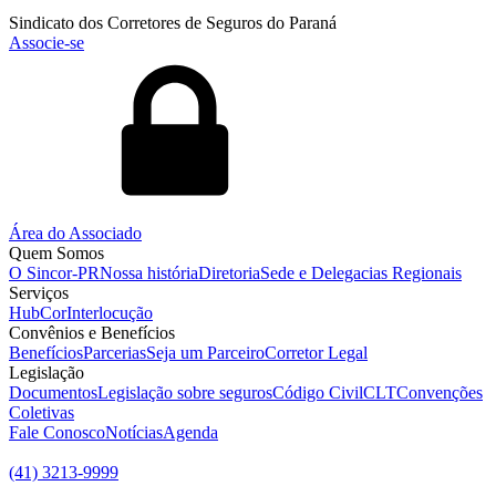
Sindicato dos Corretores de Seguros do Paraná
Associe-se
Área do Associado
Quem Somos
O Sincor-PR
Nossa história
Diretoria
Sede e Delegacias Regionais
Serviços
HubCor
Interlocução
Convênios e Benefícios
Benefícios
Parcerias
Seja um Parceiro
Corretor Legal
Legislação
Documentos
Legislação sobre seguros
Código Civil
CLT
Convenções
Coletivas
Fale Conosco
Notícias
Agenda
(41) 3213-9999