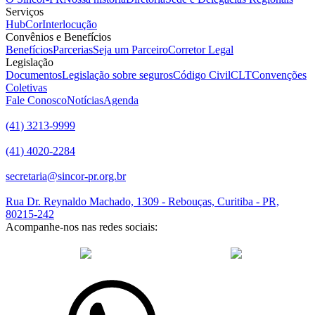
Serviços
HubCor
Interlocução
Convênios e Benefícios
Benefícios
Parcerias
Seja um Parceiro
Corretor Legal
Legislação
Documentos
Legislação sobre seguros
Código Civil
CLT
Convenções
Coletivas
Fale Conosco
Notícias
Agenda
(41) 3213-9999
(41) 4020-2284
secretaria@sincor-pr.org.br
Rua Dr. Reynaldo Machado, 1309 - Rebouças, Curitiba - PR,
80215-242
Acompanhe-nos nas redes sociais:
desenvolvido com
por Agência de Marketing Digital
Sincor-PR ©
2026