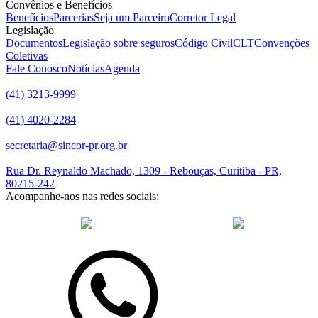
Convênios e Benefícios
Benefícios
Parcerias
Seja um Parceiro
Corretor Legal
Legislação
Documentos
Legislação sobre seguros
Código Civil
CLT
Convenções
Coletivas
Fale Conosco
Notícias
Agenda
(41) 3213-9999
(41) 4020-2284
secretaria@sincor-pr.org.br
Rua Dr. Reynaldo Machado, 1309 - Rebouças, Curitiba - PR,
80215-242
Acompanhe-nos nas redes sociais:
desenvolvido com
por Agência de Marketing Digital
Sincor-PR ©
2026