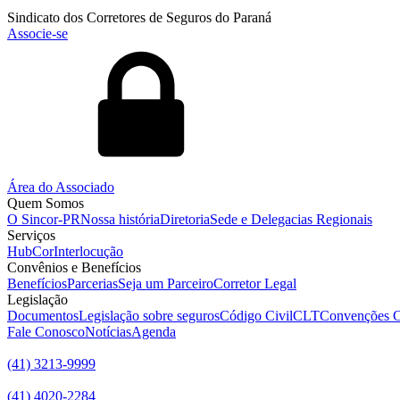
Sindicato dos Corretores de Seguros do Paraná
Associe-se
Área do Associado
Quem Somos
O Sincor-PR
Nossa história
Diretoria
Sede e Delegacias Regionais
Serviços
HubCor
Interlocução
Convênios e Benefícios
Benefícios
Parcerias
Seja um Parceiro
Corretor Legal
Legislação
Documentos
Legislação sobre seguros
Código Civil
CLT
Convenções C
Fale Conosco
Notícias
Agenda
(41) 3213-9999
(41) 4020-2284