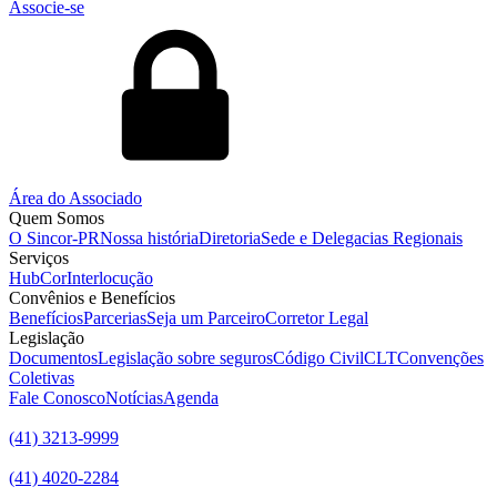
Associe-se
Área do Associado
Quem Somos
O Sincor-PR
Nossa história
Diretoria
Sede e Delegacias Regionais
Serviços
HubCor
Interlocução
Convênios e Benefícios
Benefícios
Parcerias
Seja um Parceiro
Corretor Legal
Legislação
Documentos
Legislação sobre seguros
Código Civil
CLT
Convenções
Coletivas
Fale Conosco
Notícias
Agenda
(41) 3213-9999
(41) 4020-2284