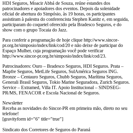
HDI Seguros, Moacir Abbá de Souza, reúne estandes dos
patrocinadores e apoiadores dos eventos. Depois da solenidade
oficial de abertura do Simpósio, às 19 horas, os participantes
assistiram à palestra do conferencista Stephen Kanitz e, em seguida,
participaram do coquetel oferecido pela Bradesco Seguros, e do
show com o grupo Tocaia do Jazz.
Para conferir a programação de hoje clique http://www.sincor-
pr.org.br/simposio/index/link/cod/20 e não deixe de participar do
Espaço Mulher, cuja programação você pode verificar
http://www.sincor-pr.org.br/simposio/index/link/cod/23.
Patrocinadores: Ouro – Bradesco Seguros, HDI Seguros. Prata –
Mapfre Seguros, MetLife Seguros, SulAmérica Seguros ING.
Bronze – Centauro Seguros, Chubb Seguros, Marítima Seguros,
Generali Brasil Seguros, Tokio Marine Seguradora, Zurich Seguros.
Service – Extramed, Villa IT. Apoio Institucional – SINDSEG-
PR/MS, FENACOR e Escola Nacional de Seguros.
Newsletter
Receba as novidades do Sincor-PR em primeira mão, direto no seu
telefone!
[gravityform id="6" title="true"]
Sindicato dos Corretores de Seguros do Paraná